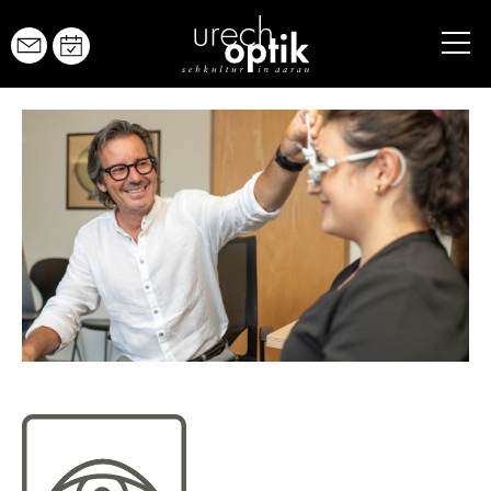
URECH OPTIK
BRILLEN
YOURECH
URECH YOUNG
KONTAKTLINSEN
AUGENGESUNDHEIT
SEHTEST
GESUNDHEIT UND VORSORGE
KURZSICHTIGKEIT STOPPEN