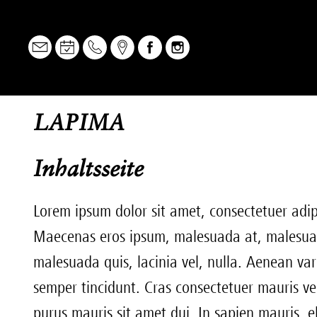
URECH OPTIK
BRILLEN
YOURECH
URECH YOU
LAPIMA
Inhaltsseite
Lorem ipsum dolor sit amet, consectetuer adip
Maecenas eros ipsum, malesuada at, malesuada a
malesuada quis, lacinia vel, nulla. Aenean va
semper tincidunt. Cras consectetuer mauris ve
purus mauris sit amet dui. In sapien mauris, e