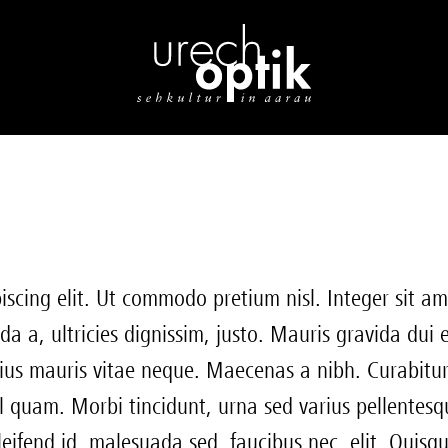
NG
KONTAKTLINSEN
AUGENGESUNDHEIT
SERVICE
iscing elit. Ut commodo pretium nisl. Integer sit a
, ultricies dignissim, justo. Mauris gravida dui eg
rius mauris vitae neque. Maecenas a nibh. Curabitur
l quam. Morbi tincidunt, urna sed varius pellentesq
leifend id, malesuada sed, faucibus nec, elit. Quisq