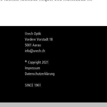
Urech Optik
Vordere Vorstadt 18
5001 Aarau
nf
r
ch
ch
©
Copyright 2021
Impressum
Datenschutzerklärung
SINCE 1961