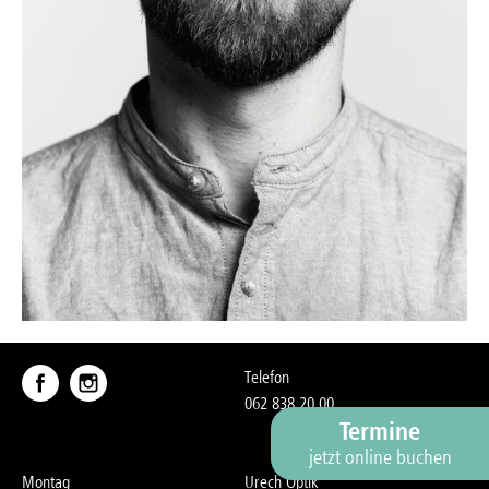
Telefon
062 838 20 00
Termine
jetzt online buchen
Montag
Urech Optik