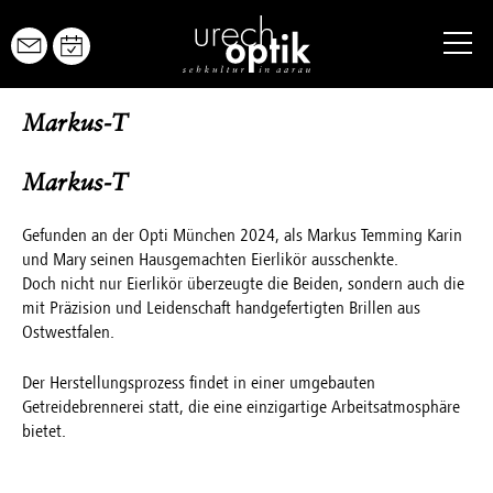
URECH OPTIK
Markus-T
BRILLEN
Markus-T
YOURECH
Gefunden an der Opti München 2024, als Markus Temming Karin
und Mary seinen Hausgemachten Eierlikör ausschenkte.
URECH YOUNG
Doch nicht nur Eierlikör überzeugte die Beiden, sondern auch die
mit Präzision und Leidenschaft handgefertigten Brillen aus
KONTAKTLINSEN
Ostwestfalen.
AUGENGESUNDHEIT
Der Herstellungsprozess findet in einer umgebauten
Getreidebrennerei statt, die eine einzigartige Arbeitsatmosphäre
SERVICE
bietet.