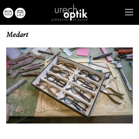
URECH OPTIK
Medart
BRILLEN
YOURECH
URECH YOUNG
KONTAKTLINSEN
AUGENGESUNDHEIT
SERVICE